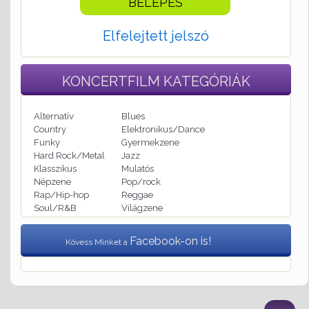
Elfelejtett jelszó
KONCERTFILM
KATEGÓRIÁK
Alternatív
Blues
Country
Elektronikus/Dance
Funky
Gyermekzene
Hard Rock/Metal
Jazz
Klasszikus
Mulatós
Népzene
Pop/rock
Rap/Hip-hop
Reggae
Soul/R&B
Világzene
Facebook-on is!
Kövess Minket a