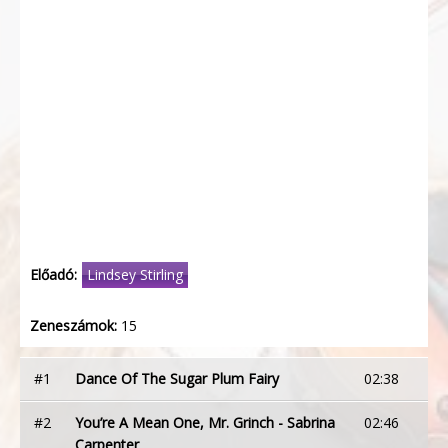
Előadó:
Lindsey Stirling
Zeneszámok:
15
#1
Dance Of The Sugar Plum Fairy
02:38
#2
You’re A Mean One, Mr. Grinch - Sabrina
02:46
Carpenter