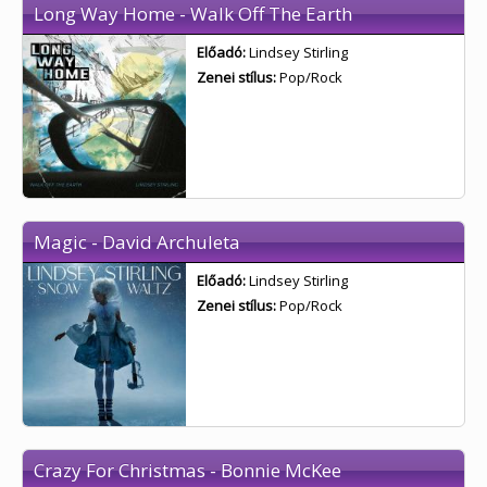
Long Way Home - Walk Off The Earth
Előadó:
Lindsey Stirling
Zenei stílus:
Pop/Rock
Magic - David Archuleta
Előadó:
Lindsey Stirling
Zenei stílus:
Pop/Rock
Crazy For Christmas - Bonnie McKee