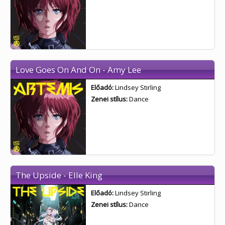
Love Goes On And On - Amy Lee
Előadó:
Lindsey Stirling
Zenei stílus:
Dance
The Upside - Elle King
Előadó:
Lindsey Stirling
Zenei stílus:
Dance