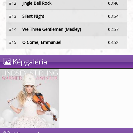
#12
Jingle Bell Rock
03:46
#13
Silent Night
03:54
#14
We Three Gentlemen (Medley)
02:57
#15
O Come, Emmanuel
03:52
Képgaléria