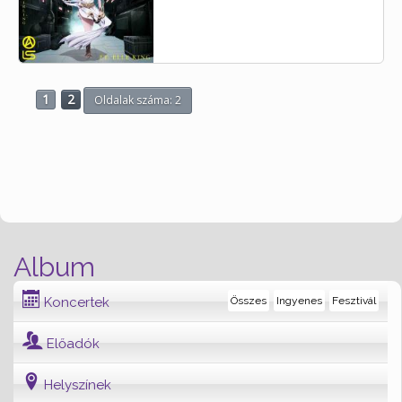
1
2
Oldalak száma: 2
Album
Koncertek
Összes
Ingyenes
Fesztivál
Előadók
Helyszínek