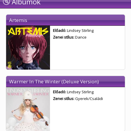
Albumok
Artemis
Előadó:
Lindsey Stirling
Zenei stílus:
Dance
Warmer In The Winter (Deluxe Version)
Előadó:
Lindsey Stirling
Zenei stílus:
Gyerek/Családi