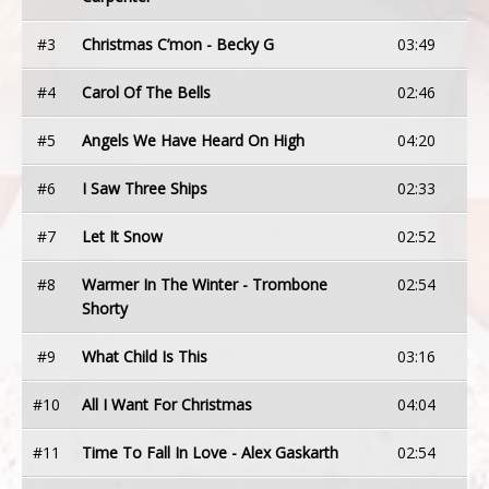
#3
Christmas C’mon - Becky G
03:49
#4
Carol Of The Bells
02:46
#5
Angels We Have Heard On High
04:20
#6
I Saw Three Ships
02:33
#7
Let It Snow
02:52
#8
Warmer In The Winter - Trombone
02:54
Shorty
#9
What Child Is This
03:16
#10
All I Want For Christmas
04:04
#11
Time To Fall In Love - Alex Gaskarth
02:54