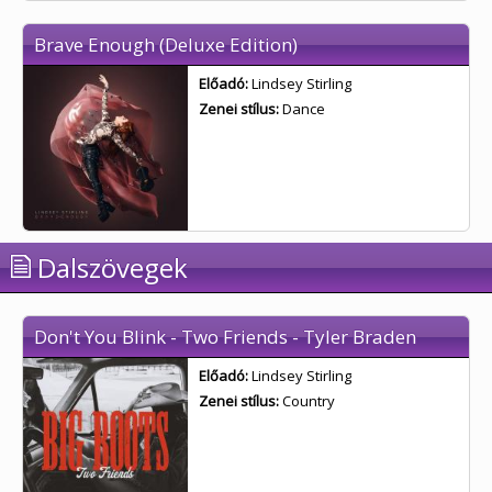
Brave Enough (Deluxe Edition)
Előadó:
Lindsey Stirling
Zenei stílus:
Dance
Dalszövegek
Don't You Blink - Two Friends - Tyler Braden
Előadó:
Lindsey Stirling
Zenei stílus:
Country