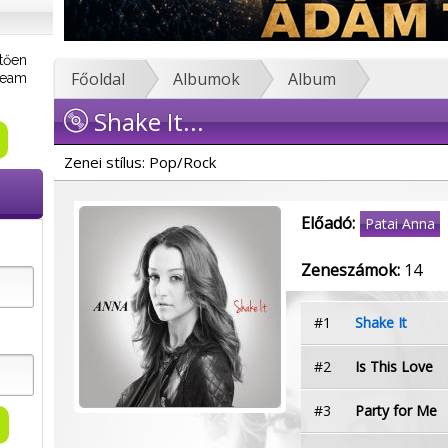
tően
Főoldal
Albumok
Album
tream
Shake It...
Zenei stílus: Pop/Rock
Előadó:
Patai Anna
Zeneszámok:
14
#1
Shake It
#2
Is This Love
#3
Party for Me