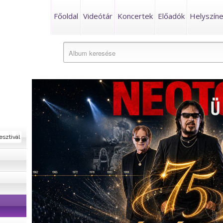
Főoldal
Videótár
Koncertek
Előadók
Helyszín
esztivál