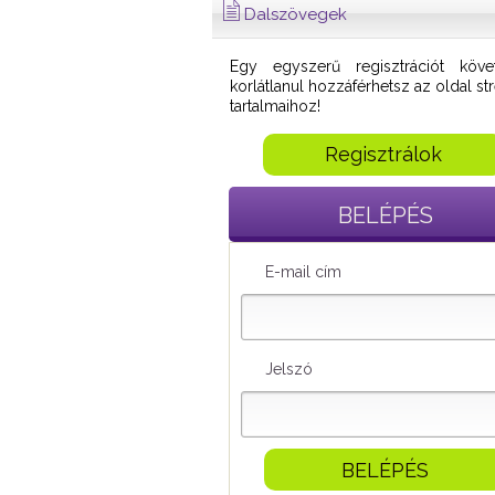
Dalszövegek
Egy egyszerű regisztrációt köve
korlátlanul hozzáférhetsz az oldal s
tartalmaihoz!
Regisztrálok
BELÉPÉS
E-mail cím
Jelszó