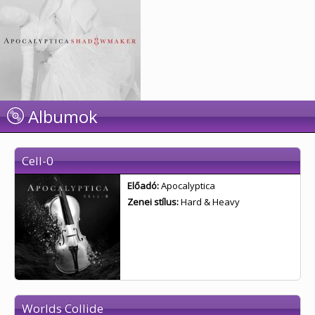
Albumok
Cell-0
Előadó:
Apocalyptica
Zenei stílus:
Hard & Heavy
Worlds Collide