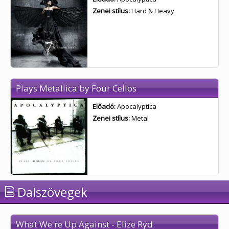
Zenei stílus:
Hard & Heavy
Plays Metallica by Four Cellos
Előadó:
Apocalyptica
Zenei stílus:
Metal
Dalszövegek
What We're Up Against - Elize Ryd