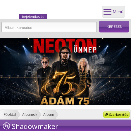
Menü
bejelentkezés
Főoldal
Albumok
Album
Szerkesztés
Shadowmaker