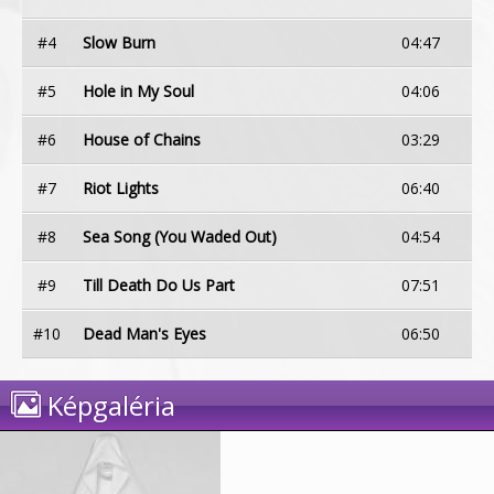
#4
Slow Burn
04:47
#5
Hole in My Soul
04:06
#6
House of Chains
03:29
#7
Riot Lights
06:40
#8
Sea Song (You Waded Out)
04:54
#9
Till Death Do Us Part
07:51
#10
Dead Man's Eyes
06:50
Képgaléria