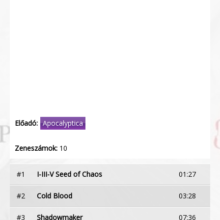
Előadó:
Apocalyptica
Zeneszámok:
10
#1
I-III-V Seed of Chaos
01:27
#2
Cold Blood
03:28
#3
Shadowmaker
07:36