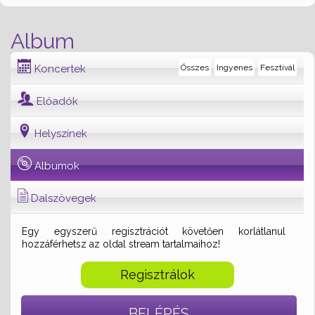
Album
Koncertek
Összes
Ingyenes
Fesztivál
Előadók
Helyszínek
Albumok
Dalszövegek
Egy egyszerű regisztrációt követően korlátlanul
hozzáférhetsz az oldal stream tartalmaihoz!
Regisztrálok
BELÉPÉS