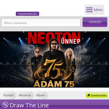
Menü
bejelentkezés
Főoldal
Albumok
Album
Szerkesztés
Draw The Line