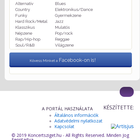
Alternatív
Blues
Country
Elektronikus/Dance
Funky
Gyermekzene
Hard Rock/Metal
Jazz
Klasszikus
Mulatós
Népzene
Pop/rock
Rap/Hip-hop
Reggae
Soul/R&B
Világzene
Facebook-on is!
Kövess Minket a
KÉSZÍTETTE:
A PORTÁL HASZNÁLATA
Általános információk
Adatvédelmi nyilatkozat
Kapcsolat
© 2019 Koncertsziget.hu - All Rights Reserved. Minden Jog
Fenntartva