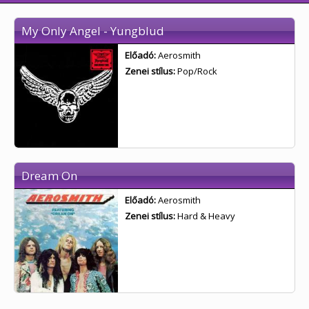
My Only Angel - Yungblud
Előadó:
Aerosmith
Zenei stílus:
Pop/Rock
Dream On
Előadó:
Aerosmith
Zenei stílus:
Hard & Heavy