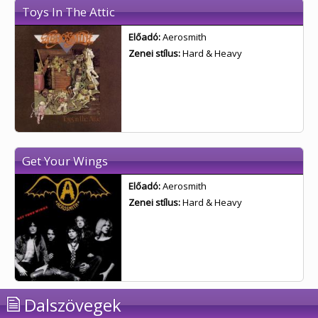
Toys In The Attic
Előadó:
Aerosmith
Zenei stílus:
Hard & Heavy
Get Your Wings
Előadó:
Aerosmith
Zenei stílus:
Hard & Heavy
Dalszövegek