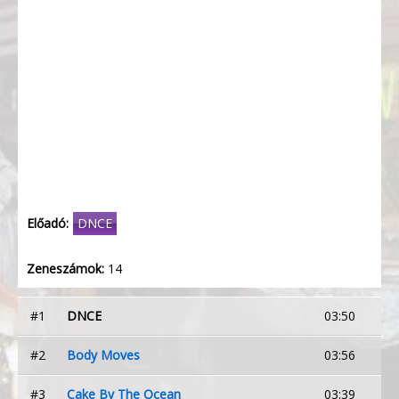
Előadó:
DNCE
Zeneszámok:
14
#1
DNCE
03:50
#2
Body Moves
03:56
#3
Cake By The Ocean
03:39