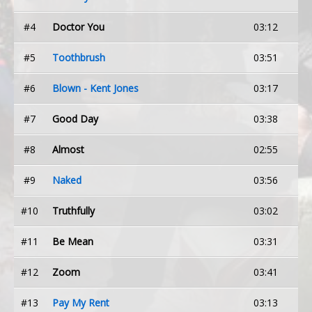
#4
Doctor You
03:12
#5
Toothbrush
03:51
#6
Blown - Kent Jones
03:17
#7
Good Day
03:38
#8
Almost
02:55
#9
Naked
03:56
#10
Truthfully
03:02
#11
Be Mean
03:31
#12
Zoom
03:41
#13
Pay My Rent
03:13