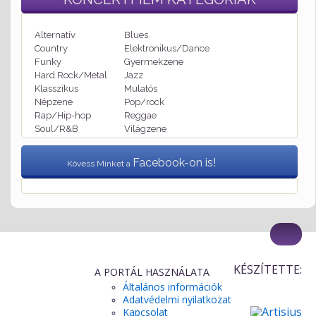
Alternatív
Blues
Country
Elektronikus/Dance
Funky
Gyermekzene
Hard Rock/Metal
Jazz
Klasszikus
Mulatós
Népzene
Pop/rock
Rap/Hip-hop
Reggae
Soul/R&B
Világzene
Facebook-on is!
Kövess Minket a
KÉSZÍTETTE:
A PORTÁL HASZNÁLATA
Általános információk
Adatvédelmi nyilatkozat
Kapcsolat