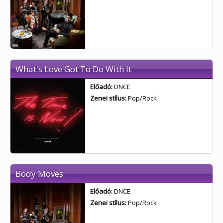
What's Love Got To Do With It
Előadó:
DNCE
Zenei stílus:
Pop/Rock
Body Moves
Előadó:
DNCE
Zenei stílus:
Pop/Rock