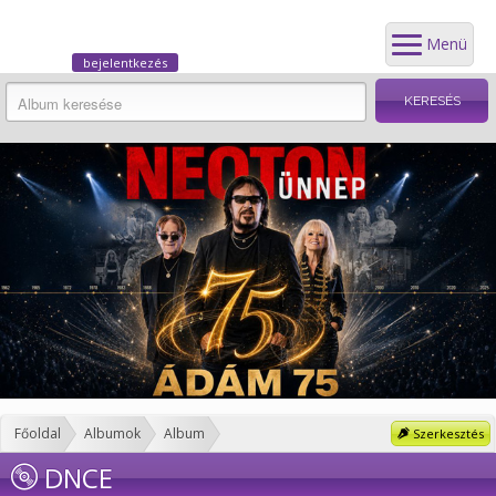
Menü
bejelentkezés
Főoldal
Albumok
Album
Szerkesztés
DNCE