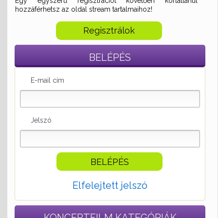
Egy egyszerű regisztrációt követően korlátlanul
hozzáférhetsz az oldal stream tartalmaihoz!
Regisztrálok
BELÉPÉS
E-mail cím
Jelszó
Elfelejtett jelszó
KONCERTFILM
KATEGÓRIÁK