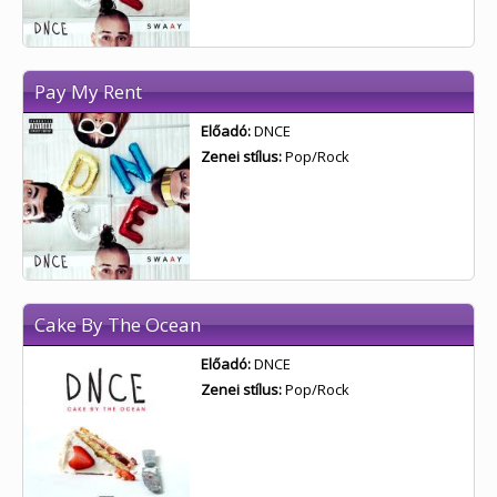
Pay My Rent
Előadó:
DNCE
Zenei stílus:
Pop/Rock
Cake By The Ocean
Előadó:
DNCE
Zenei stílus:
Pop/Rock