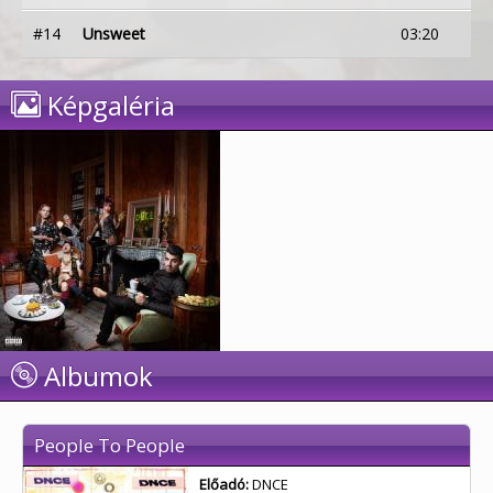
#14
Unsweet
03:20
Képgaléria
Albumok
People To People
Előadó:
DNCE