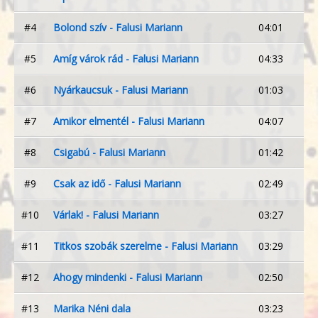
#4
Bolond szív - Falusi Mariann
04:01
#5
Amíg várok rád - Falusi Mariann
04:33
#6
Nyárkaucsuk - Falusi Mariann
01:03
#7
Amikor elmentél - Falusi Mariann
04:07
#8
Csigabú - Falusi Mariann
01:42
#9
Csak az idő - Falusi Mariann
02:49
#10
Várlak! - Falusi Mariann
03:27
#11
Titkos szobák szerelme - Falusi Mariann
03:29
#12
Ahogy mindenki - Falusi Mariann
02:50
#13
Marika Néni dala
03:23