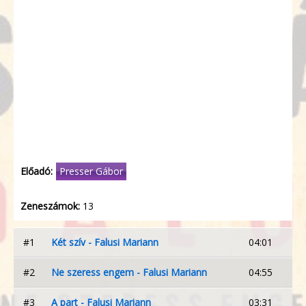
Előadó:
Presser Gábor
Zeneszámok:
13
#1
Két szív - Falusi Mariann
04:01
#2
Ne szeress engem - Falusi Mariann
04:55
#3
A part - Falusi Mariann
03:31