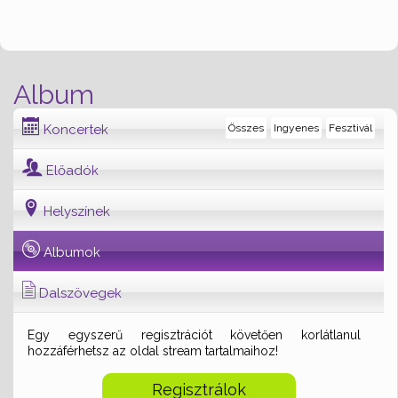
Album
Koncertek
Összes
Ingyenes
Fesztivál
Előadók
Helyszínek
Albumok
Dalszövegek
Egy egyszerű regisztrációt követően korlátlanul
hozzáférhetsz az oldal stream tartalmaihoz!
Regisztrálok