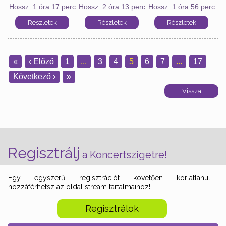
Hossz: 1 óra 17 perc
Hossz: 2 óra 13 perc
Hossz: 1 óra 56 perc
«
‹ Előző
1
...
3
4
5
6
7
...
17
Következő ›
»
Regisztrálj
a Koncertszigetre!
Egy egyszerű regisztrációt követően korlátlanul
hozzáférhetsz az oldal stream tartalmaihoz!
Regisztrálok