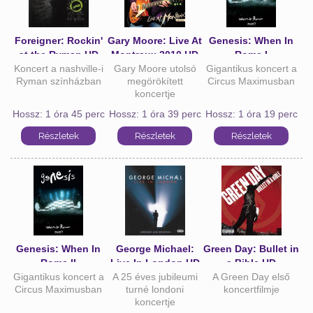
Foreigner: Rockin'
Gary Moore: Live At
Genesis: When In
at the Ryman HD
Montreux 2010 HD
Rome I
Koncert a nashville-i
Gary Moore utolsó
Gigantikus koncert a
Ryman színházban
megörökített
Circus Maximusban
koncertje
Hossz: 1 óra 45 perc
Hossz: 1 óra 39 perc
Hossz: 1 óra 19 perc
Genesis: When In
George Michael:
Green Day: Bullet in
Rome II
Live In London HD
a Bible HD
Gigantikus koncert a
A 25 éves jubileumi
A Green Day első
Circus Maximusban
turné londoni
koncertfilmje
koncertje