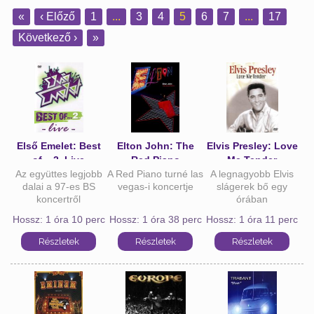
«
‹ Előző
1
...
3
4
5
6
7
...
17
Következő ›
»
Első Emelet: Best
Elton John: The
Elvis Presley: Love
of... 2. Live
Red Piano
Me Tender
Az együttes legjobb
A Red Piano turné las
A legnagyobb Elvis
dalai a 97-es BS
vegas-i koncertje
slágerek bő egy
koncertről
órában
Hossz: 1 óra 10 perc
Hossz: 1 óra 38 perc
Hossz: 1 óra 11 perc