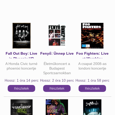
Fall Out Boy: Live
Fenyő: Ünnep Live
Foo Fighters: Live
in Phoenix HD
at Wembley
A Honda Civic turné
Életműkoncert a
A csapat 2008-as
Stadium HD
phoenixi koncertje
Budapest
londoni koncertje
Sportcsarnokban
Hossz: 1 óra 14 perc
Hossz: 2 óra 10 perc
Hossz: 1 óra 58 perc