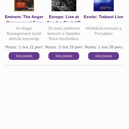
Eminem: The Anger
Europe: Live at
Exotic: Trabant Live
Management Tour
Sweden Rock HD
Az Anger
30 éves jubileumi
Múltidéző koncert a
Manegement turné
koncert a Sweden
Pecsában
detroiti koncertje
Rock fesztiválon
Hossz: 1 óra 11 perc
Hossz: 2 óra 19 perc
Hossz: 1 óra 28 perc