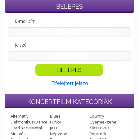
BELÉPÉS
E-mail cím
Jelszó
Elfelejtett jelszó
KONCERTFILM
KATEGÓRIÁK
Alternatív
Blues
Country
Elektronikus/Dance
Funky
Gyermekzene
Hard Rock/Metal
Jazz
Klasszikus
Mulatós
Népzene
Pop/rock