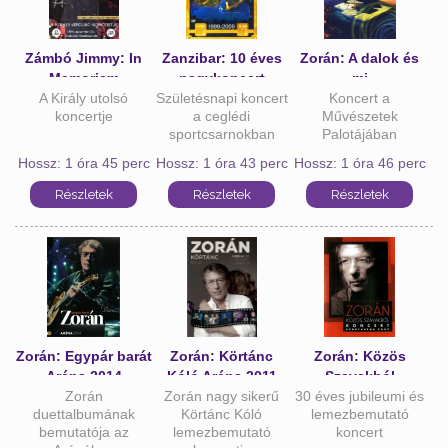
Zámbó Jimmy: In
Zanzibar: 10 éves
Zorán: A dalok és
Memoriam
nagykoncert
mi
A Király utolsó
Születésnapi koncert
Koncert a
koncertje
a ceglédi
Művészetek
sportcsarnokban
Palotájában
Hossz: 1 óra 45 perc
Hossz: 1 óra 43 perc
Hossz: 1 óra 46 perc
Zorán: Egypár barát
Zorán: Körtánc
Zorán: Közös
Aréna 2014
Kóló Aréna 2011
Szavakból
Zorán
Zorán nagy sikerű
30 éves jubileumi és
duettalbumának
Körtánc Kóló
lemezbemutató
bemutatója az
lemezbemutató
koncert