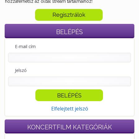
hozzáférhetsz az oldal stream tartalmaihoz!
Regisztrálok
BELÉPÉS
E-mail cím
Jelszó
Elfelejtett jelszó
KONCERTFILM
KATEGÓRIÁK