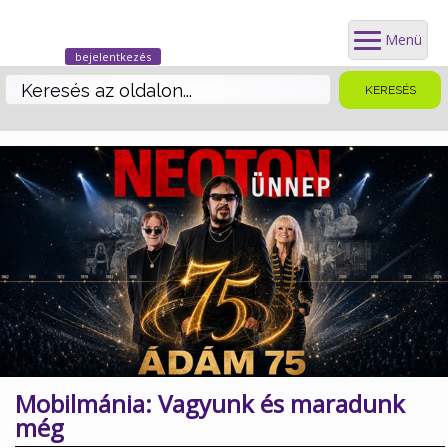
Menü
bejelentkezés
Mobilmánia: Vagyunk és maradunk
még