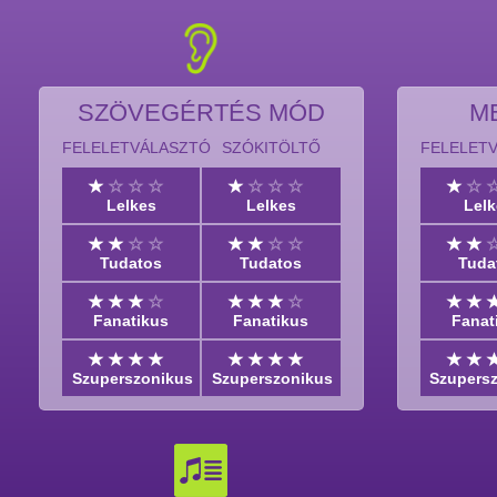
SZÖVEGÉRTÉS MÓD
M
FELELETVÁLASZTÓ
SZÓKITÖLTŐ
FELELET
Lelkes
Lelkes
Lel
Tudatos
Tudatos
Tuda
Fanatikus
Fanatikus
Fanat
Szuperszonikus
Szuperszonikus
Szupers