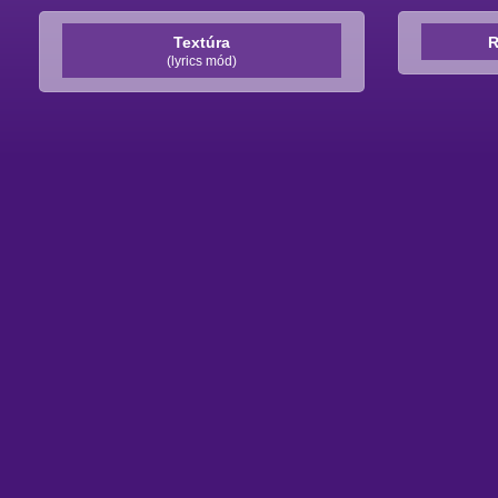
Textúra
R
(lyrics mód)